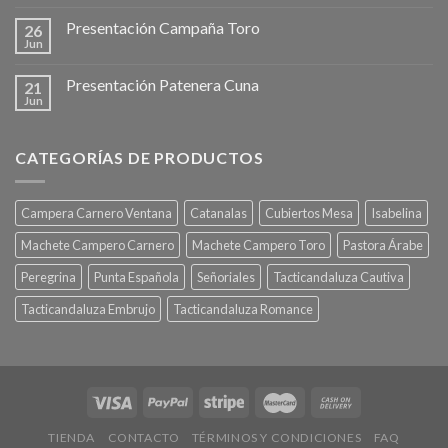
Presentación Campaña Toro
26
Jun
Presentación Patenera Cuna
21
Jun
CATEGORÍAS DE PRODUCTOS
Campera Carnero Ventana
Catanalas
Cubiertos Mesa
Isabelina
Machete Campero Carnero
Machete Campero Toro
Pastora Árabe
Peregrina
Punta Española
Señoriales
Tacticandaluza Cautiva
Tacticandaluza Embrujo
Tacticandaluza Romance
TIENDA
CONTACTO
TÉRMINOS Y CONDICIONES
FAQ