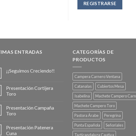
REGISTRARSE
TIMAS ENTRADAS
CATEGORÍAS DE
PRODUCTOS
¡¡Seguimos Creciendo!!
Campera Carnero Ventana
Catanalas
Cubiertos Mesa
Presentación Cortijera
Toro
Isabelina
Machete Campero Carn
Machete Campero Toro
Presentación Campaña
Toro
Pastora Árabe
Peregrina
Punta Española
Señoriales
Presentación Patenera
Cuna
Tacticandaluza Cautiva