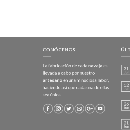
CONÓCENOS
ÚL
La fabricación de cada
navaja
es
31
llevada a cabo por nuestro
Jul
artesano
en una minuciosa labor,
12
haciendo así que cada una de ellas
Jul
sea única.
26
Jun
21
Jun