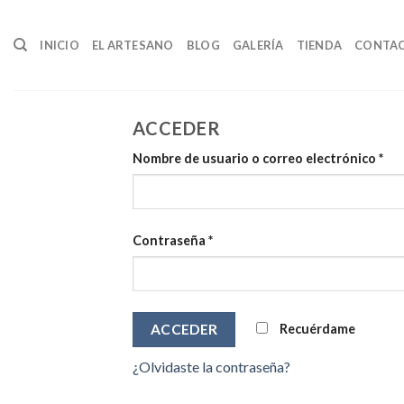
Skip
to
INICIO
EL ARTESANO
BLOG
GALERÍA
TIENDA
CONTA
content
ACCEDER
Nombre de usuario o correo electrónico
*
Contraseña
*
Recuérdame
ACCEDER
¿Olvidaste la contraseña?