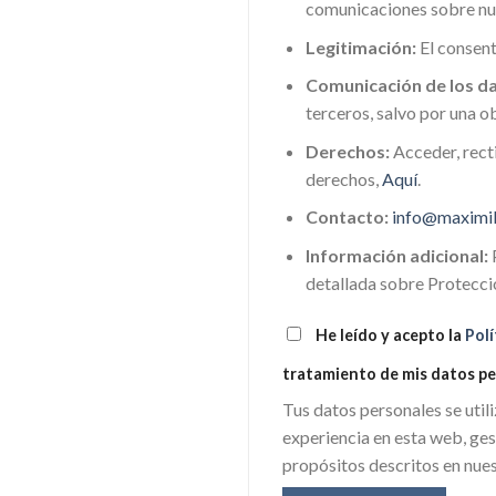
comunicaciones sobre nue
Legitimación:
El consent
Comunicación de los da
terceros, salvo por una ob
Derechos:
Acceder, recti
derechos,
Aquí
.
Contacto:
info@maximi
Información adicional:
P
detallada sobre Protecc
He leído y acepto la
Polí
tratamiento de mis datos pe
Tus datos personales se util
experiencia en esta web, ges
propósitos descritos en nue