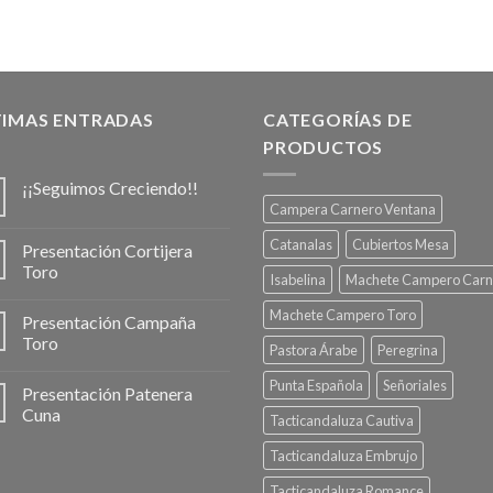
TIMAS ENTRADAS
CATEGORÍAS DE
PRODUCTOS
¡¡Seguimos Creciendo!!
Campera Carnero Ventana
Catanalas
Cubiertos Mesa
Presentación Cortijera
Toro
Isabelina
Machete Campero Carn
Machete Campero Toro
Presentación Campaña
Toro
Pastora Árabe
Peregrina
Punta Española
Señoriales
Presentación Patenera
Cuna
Tacticandaluza Cautiva
Tacticandaluza Embrujo
Tacticandaluza Romance