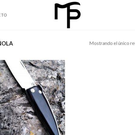
CTO
Mostrando el único re
ÑOLA
Añadir
a la
lista de
deseos