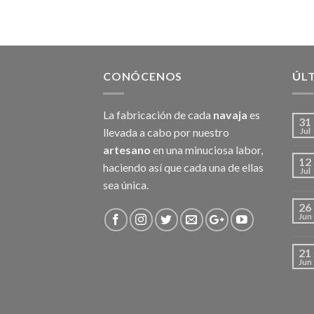
CONÓCENOS
ÚL
La fabricación de cada
navaja
es
31
llevada a cabo por nuestro
Jul
artesano
en una minuciosa labor,
12
haciendo así que cada una de ellas
Jul
sea única.
26
Jun
21
Jun