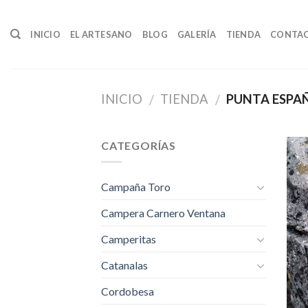
Skip
to
INICIO
EL ARTESANO
BLOG
GALERÍA
TIENDA
CONTA
content
INICIO
TIENDA
PUNTA ESPA
/
/
CATEGORÍAS
Campaña Toro
Campera Carnero Ventana
Camperitas
Catanalas
Cordobesa