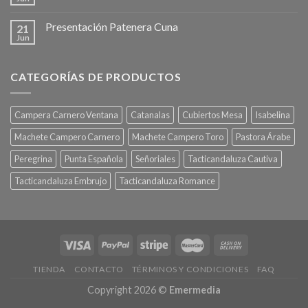
Presentación Patenera Cuna
21
Jun
CATEGORÍAS DE PRODUCTOS
Campera Carnero Ventana
Catanalas
Cubiertos Mesa
Isabelina
Machete Campero Carnero
Machete Campero Toro
Pastora Árabe
Peregrina
Punta Española
Señoriales
Tacticandaluza Cautiva
Tacticandaluza Embrujo
Tacticandaluza Romance
TIENDA
CONTACTO
TÉRMINOS Y CONDICIONES
FAQ
Copyright 2026 ©
Emermedia